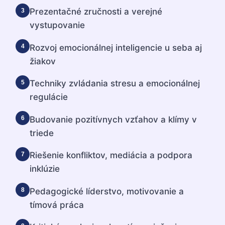
Prezentačné zručnosti a verejné
3
vystupovanie
Rozvoj emocionálnej inteligencie u seba aj
4
žiakov
Techniky zvládania stresu a emocionálnej
5
regulácie
Budovanie pozitívnych vzťahov a klímy v
6
triede
Riešenie konfliktov, mediácia a podpora
7
inklúzie
Pedagogické líderstvo, motivovanie a
8
tímová práca