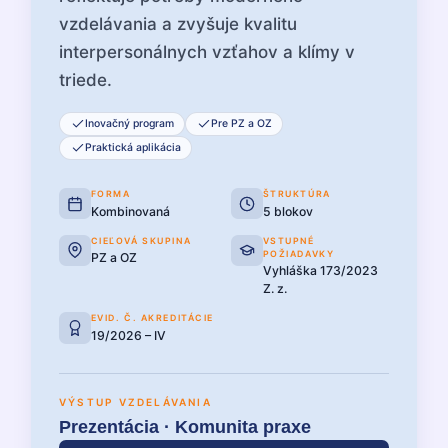
vzdelávania a zvyšuje kvalitu
interpersonálnych vzťahov a klímy v
triede.
Inovačný program
Pre PZ a OZ
Praktická aplikácia
FORMA
ŠTRUKTÚRA
Kombinovaná
5 blokov
CIEĽOVÁ SKUPINA
VSTUPNÉ
POŽIADAVKY
PZ a OZ
Vyhláška 173/2023
Z. z.
EVID. Č. AKREDITÁCIE
19/2026 – IV
VÝSTUP VZDELÁVANIA
Prezentácia · Komunita praxe