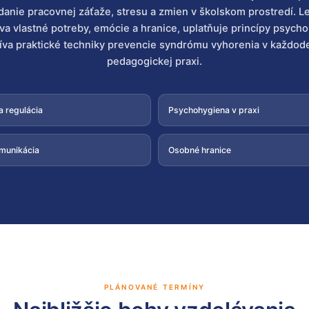
danie pracovnej záťaže, stresu a zmien v školskom prostredí. L
a vlastné potreby, emócie a hranice, uplatňuje princípy psych
íva praktické techniky prevencie syndrómu vyhorenia v každod
pedagogickej praxi.
a regulácia
Psychohygiena v praxi
munikácia
Osobné hranice
PLÁNOVANÉ TERMÍNY