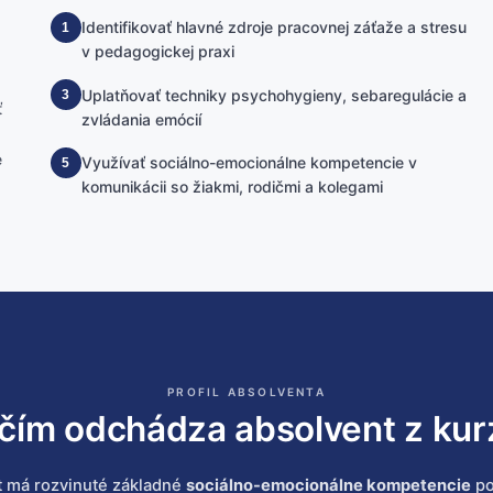
Identifikovať hlavné zdroje pracovnej záťaže a stresu
1
v pedagogickej praxi
Uplatňovať techniky psychohygieny, sebaregulácie a
3
ť
zvládania emócií
e
Využívať sociálno-emocionálne kompetencie v
5
komunikácii so žiakmi, rodičmi a kolegami
PROFIL ABSOLVENTA
 čím odchádza absolvent z kur
 má rozvinuté základné
sociálno-emocionálne kompetencie
po