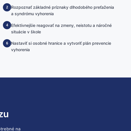
Rozpoznať základné príznaky dlhodobého preťaženia
2
a syndrómu vyhorenia
Efektívnejšie reagovať na zmeny, neistotu a náročné
4
situácie v škole
Nastaviť si osobné hranice a vytvoriť plán prevencie
6
vyhorenia
zu
trebné na