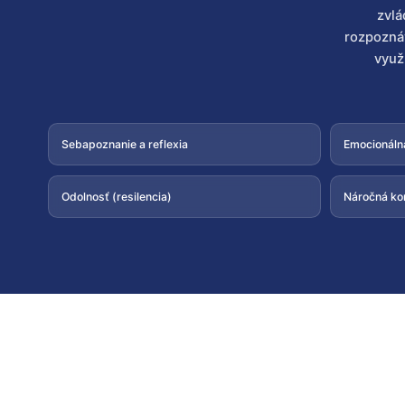
zvlá
rozpoznáv
využ
Sebapoznanie a reflexia
Emocionáln
Odolnosť (resilencia)
Náročná ko